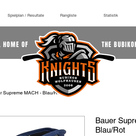
Spielplan / Resultate
Rangliste
Statistik
L HOME OF
THE BUBIKO
r Supreme MACH - Blau/Rot
Bauer Sup
Blau/Rot